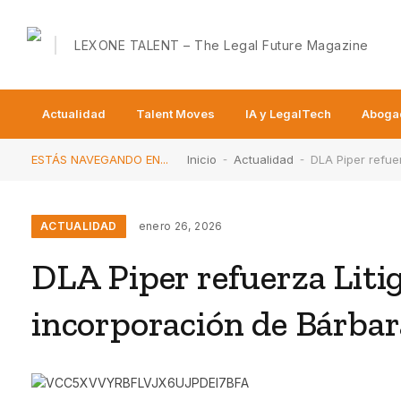
Actualidad
Talent Moves
IA y LegalTech
Aboga
ESTÁS NAVEGANDO EN...
Inicio
-
Actualidad
-
DLA Piper refue
ACTUALIDAD
enero 26, 2026
DLA Piper refuerza Litig
incorporación de Bárba