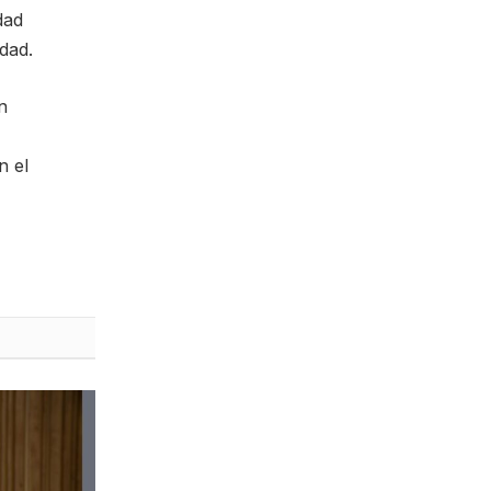
dad
dad.
n
n el