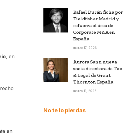
Rafael Durán ficha por
Fieldfisher Madrid y
refuerza el área de
Corporate M&A en
España
marzo 17, 2026
rio
, en
Aurora Sanz, nueva
socia directora de Tax
& Legal de Grant
Thornton España
erecho
marzo 11, 2026
No te lo pierdas
nte en