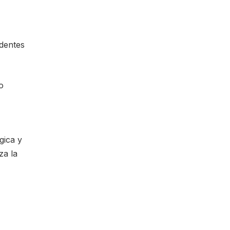
edentes
o
gica y
za la